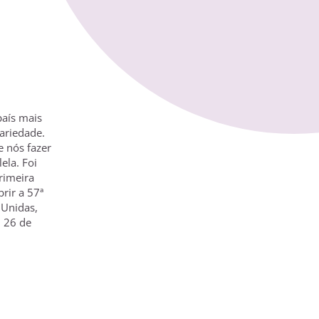
aís mais
ariedade.
 nós fazer
lela. Foi
primeira
brir a 57ª
 Unidas,
 26 de