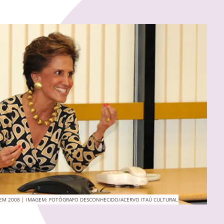
 EM 2008 | IMAGEM: FOTÓGRAFO DESCONHECIDO/ACERVO ITAÚ CULTURAL