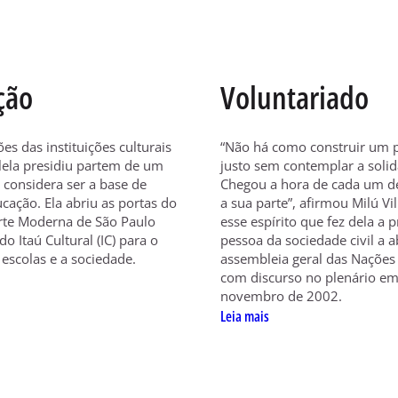
ção
Voluntariado
es das instituições culturais
“Não há como construir um p
llela presidiu partem de um
justo sem contemplar a solid
 considera ser a base de
Chegou a hora de cada um de
cação. Ela abriu as portas do
a sua parte”, afirmou Milú Vil
rte Moderna de São Paulo
esse espírito que fez dela a 
o Itaú Cultural (IC) para o
pessoa da sociedade civil a a
escolas e a sociedade.
assembleia geral das Nações
com discurso no plenário em
novembro de 2002.
Leia mais