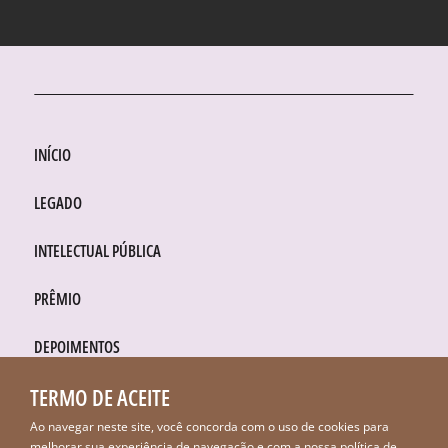
INÍCIO
LEGADO
INTELECTUAL PÚBLICA
PRÊMIO
DEPOIMENTOS
TERMO DE ACEITE
POLÍTICA DE PRIVACIDADE
Ao navegar neste site, você concorda com o uso de cookies para
melhorar sua experiência de navegação e com a nossa
política de